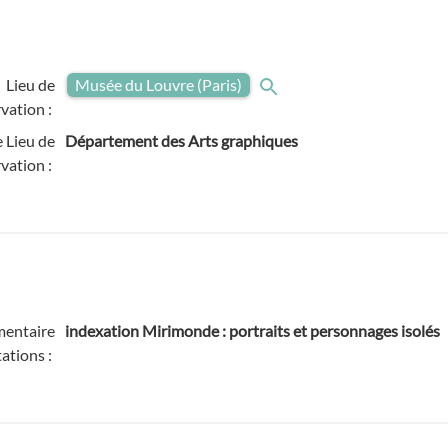
Lieu de
Musée du Louvre (Paris)
vation :
 Lieu de
Département des Arts graphiques
vation :
entaire
indexation Mirimonde : portraits et personnages isolés
ations :