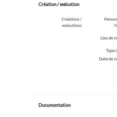
Création / exécution
Créations /
Personn
exécutions
l
Lieu de c
Type d
Date de c
Documentation