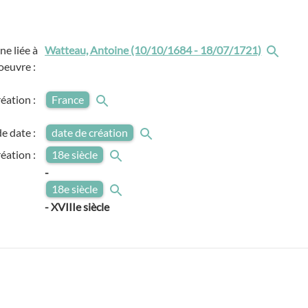
e liée à
Watteau, Antoine (10/10/1684 - 18/07/1721)
'oeuvre :
réation :
France
e date :
date de création
réation :
18e siècle
-
18e siècle
-
XVIIIe siècle