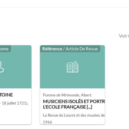
Voir
sonne
Référence
/ Article De Revue
TOINE
Pomme de Mirimonde, Albert.
MUSICIENS ISOLÉS ET PORTRAITS DE
 18 juillet 1721)
,
L'ECOLE FRANÇAISE [...]
La Revue du Louvre et des musées de France.
1966
Bibliothèque nationale de France - Département de la Musique, Paris