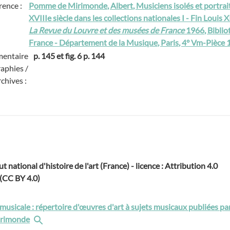
rence :
Pomme de Mirimonde, Albert, Musiciens isolés et portraits
XVIIIe siècle dans les collections nationales I - Fin Louis 
La Revue du Louvre et des musées de France
1966, Biblio
France - Département de la Musique, Paris, 4° Vm-Pièce 
entaire
p. 145 et fig. 6 p. 144
raphies /
rchives :
ut national d'histoire de l'art (France) - licence : Attribution 4.0
 (CC BY 4.0)
musicale : répertoire d'œuvres d'art à sujets musicaux publiées pa
rimonde