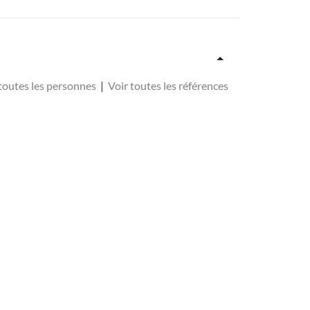
 toutes les personnes
|
Voir toutes les références
, 4° Vm-Pièce 112 (1)