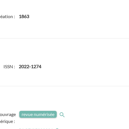
réation :
1863
ISSN :
2022-1274
'ouvrage
revue numérisée
érique :