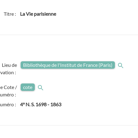
Titre :
La Vie parisienne
Lieu de
Bibliothèque de l'Institut de France (Paris)
vation :
e Cote /
cote
uméro :
numéro :
4° N. S. 1698 - 1863