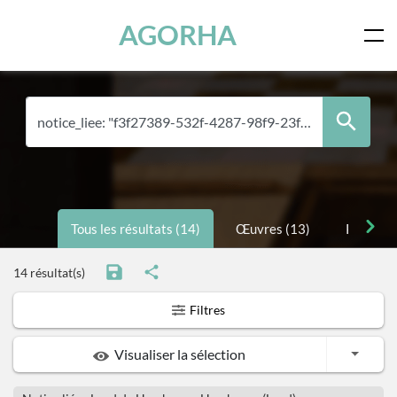
Panneau de gestion des cookies
Skip to main content
AGORHA
Tous les résultats (14)
Œuvres (13)
Personne
14 résultat(s)
Filtres
Toggle
Visualiser la sélection