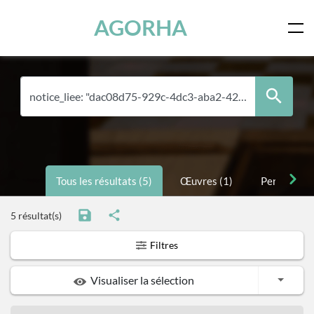
Panneau de gestion des cookies
Skip to main content
AGORHA
Tous les résultats (5)
Œuvres (1)
Personnes 
5 résultat(s)
Filtres
Toggle
Visualiser la sélection