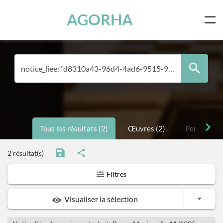
Panneau de gestion des cookies
Skip to main content
AGORHA
Tous les résultats (2)
Œuvres (2)
Personnes 
2 résultat(s)
Filtres
Toggle
Visualiser la sélection