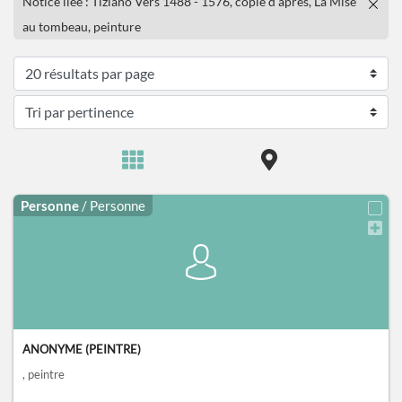
Notice liée : Tiziano Vers 1488 - 1576, copié d'après, La Mise
au tombeau, peinture
Personne
/ Personne
ANONYME (PEINTRE)
, peintre