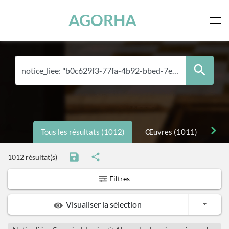
Skip to main content
AGORHA
Tous les résultats (1012)
Œuvres (1011)
Per
1012 résultat(s)
Filtres
Toggle
Visualiser la sélection