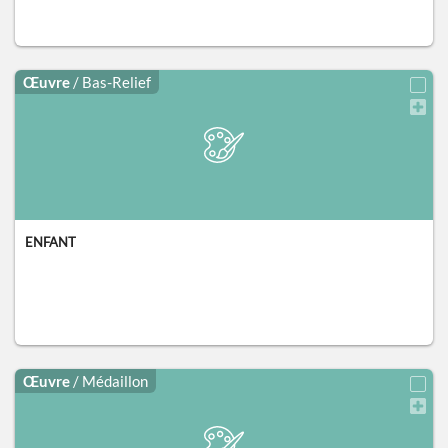
Œuvre
/ Bas-Relief
ENFANT
Œuvre
/ Médaillon