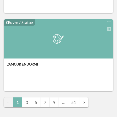
Œuvre
/ Statue
L'AMOUR ENDORMI
<
1
3
5
7
9
...
51
>