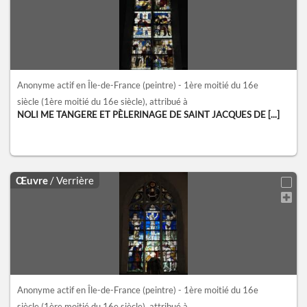
Anonyme actif en Île-de-France (peintre) - 1ère moitié du 16e
siècle
(1ère moitié du 16e siècle)
, attribué à
NOLI ME TANGERE ET PÈLERINAGE DE SAINT JACQUES DE [...]
Œuvre
/ Verrière
Anonyme actif en Île-de-France (peintre) - 1ère moitié du 16e
siècle
(1ère moitié du 16e siècle)
, attribué à