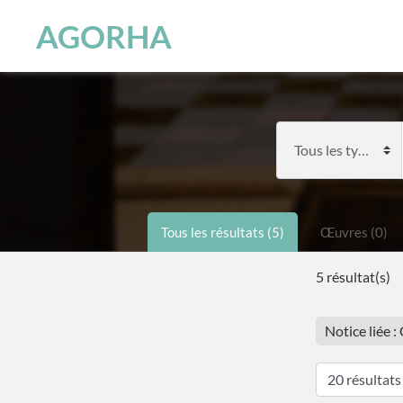
Panneau de gestion des cookies
Skip to main content
AGORHA
Tous les résultats (5)
Œuvres (0)
5 résultat(s)
Notice liée 