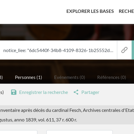
(CURREN
EXPLORER LES BASES
RECH
8)
Personnes (1)
Evénements (0)
Références (0)
s)
Enregistrer la recherche
Partager
 Inventaire après décès du cardinal Fesch, Archives centrales d'Etat
stus, anno 1839, vol. 611, 37 r. 600 r.