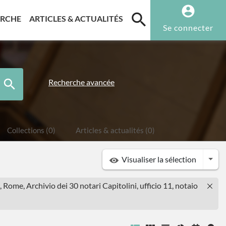
T)
(CURRENT)
(CURRENT)
ERCHE
ARTICLES & ACTUALITÉS
Se connecter
Recherche avancée
Collections (0)
Articles & actualités (0)
Togg
Visualiser la sélection
, Rome, Archivio dei 30 notari Capitolini, ufficio 11, notaio