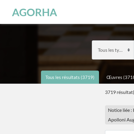
Panneau de gestion des cookies
Skip to main content
AGORHA
Tous les résultats (3719)
Œuvres (371
3719 résultat(
Notice liée :
Apolloni Augu