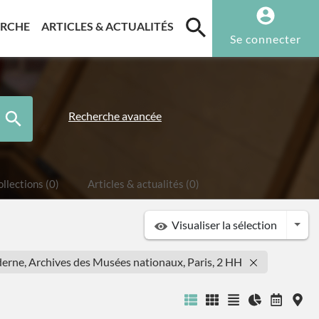
T)
(CURRENT)
(CURRENT)
ERCHE
ARTICLES & ACTUALITÉS
Se connecter
Recherche avancée
llections (0)
Articles & actualités (0)
Togg
Visualiser la sélection
derne, Archives des Musées nationaux, Paris, 2 HH