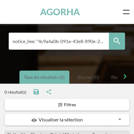
Panneau de gestion des cookies
Skip to main content
AGORHA
Tous les résultats (0)
Œuvres (0)
Personnes 
0 résultat(s)
Filtres
Toggle
Visualiser la sélection