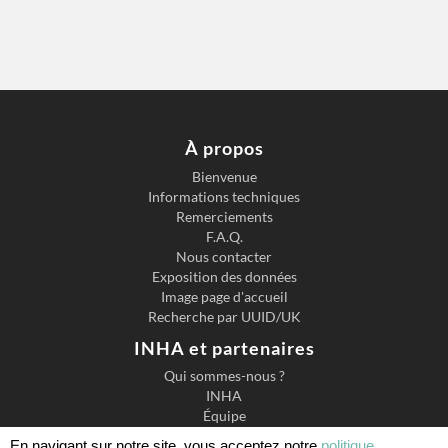
À propos
Bienvenue
Informations techniques
Remerciements
F.A.Q.
Nous contacter
Exposition des données
Image page d'accueil
Recherche par UUID/UK
INHA et partenaires
Qui sommes-nous ?
INHA
Équipe
Carnet de recherche
En navigant sur notre site, vous acceptez notre
politique