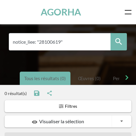
Panneau de gestion des cookies
Skip to main content
AGORHA
Tous les résultats (0)
Œuvres (0)
Personnes 
0 résultat(s)
Filtres
Toggle
Visualiser la sélection