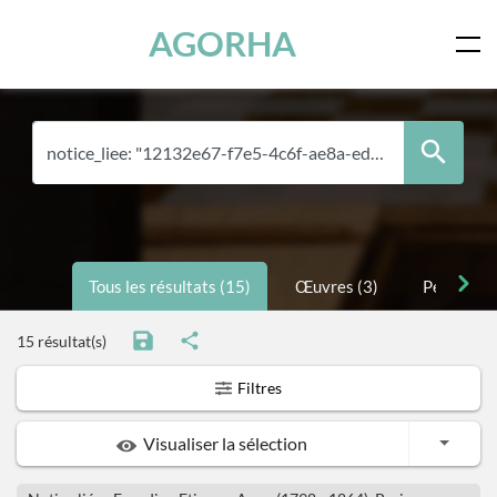
Panneau de gestion des cookies
Skip to main content
AGORHA
Tous les résultats (15)
Œuvres (3)
Personnes
15 résultat(s)
Filtres
Toggle
Visualiser la sélection