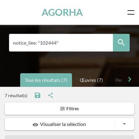
Panneau de gestion des cookies
Skip to main content
AGORHA
Tous les résultats (7)
Œuvres (7)
Personnes 
7 résultat(s)
Filtres
Toggle
Visualiser la sélection