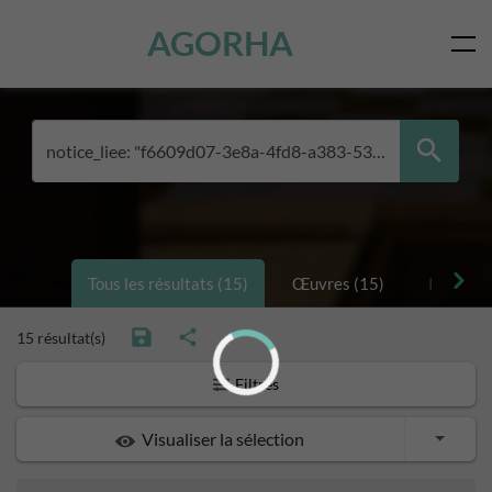
Skip to main content
AGORHA
Tous les résultats (15)
Œuvres (15)
Personne
15 résultat(s)
Filtres
Toggle
Visualiser la sélection