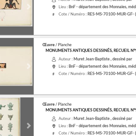
Lieu :
BnF - département des Monnaies, médai
de
Next slide
Cote / Numéro :
RES-MS-70100-MUR-GF- (9
#
Œuvre
/ Planche
MONUMENTS ANTIQUES DESSINÉS, RECUEIL N°9, 
Auteur :
Muret Jean-Baptiste
, dessiné par
Lieu :
BnF - département des Monnaies, médai
de
Next slide
Cote / Numéro :
RES-MS-70100-MUR-GF- (9
#
Œuvre
/ Planche
MONUMENTS ANTIQUES DESSINÉS, RECUEIL N°9, 
Auteur :
Muret Jean-Baptiste
, dessiné par
Lieu :
BnF - département des Monnaies, médai
de
Next slide
Cote / Numéro :
RES-MS-70100-MUR-GF- (9
#