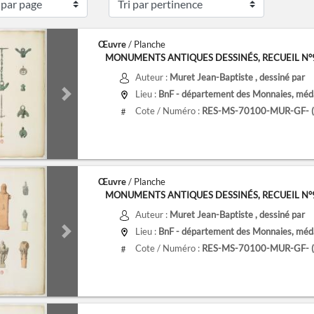
Œuvre
/ Planche
MONUMENTS ANTIQUES DESSINÉS, RECUEIL N°9, 
Auteur :
Muret Jean-Baptiste
, dessiné par
Lieu :
BnF - département des Monnaies, médai
de
Next slide
Cote / Numéro :
RES-MS-70100-MUR-GF- (9
#
Œuvre
/ Planche
MONUMENTS ANTIQUES DESSINÉS, RECUEIL N°9, 
Auteur :
Muret Jean-Baptiste
, dessiné par
Lieu :
BnF - département des Monnaies, médai
de
Next slide
Cote / Numéro :
RES-MS-70100-MUR-GF- (9
#