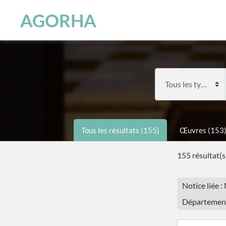
Panneau de gestion des cookies
Skip to main content
AGORHA
Tous les résultats (155)
Œuvres (153
155 résultat(s
Notice liée 
Département