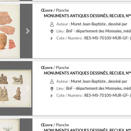
Œuvre
/ Planche
MONUMENTS ANTIQUES DESSINÉS, RECUEIL N°9, 
Auteur :
Muret Jean-Baptiste
, dessiné par
Lieu :
BnF - département des Monnaies, médai
de
Next slide
Cote / Numéro :
RES-MS-70100-MUR-GF- (9
#
Œuvre
/ Planche
MONUMENTS ANTIQUES DESSINÉS, RECUEIL N°9, 
Auteur :
Muret Jean-Baptiste
, dessiné par
Lieu :
BnF - département des Monnaies, médai
de
Next slide
Cote / Numéro :
RES-MS-70100-MUR-GF- (9
#
Œuvre
/ Planche
MONUMENTS ANTIQUES DESSINÉS, RECUEIL N°9, 