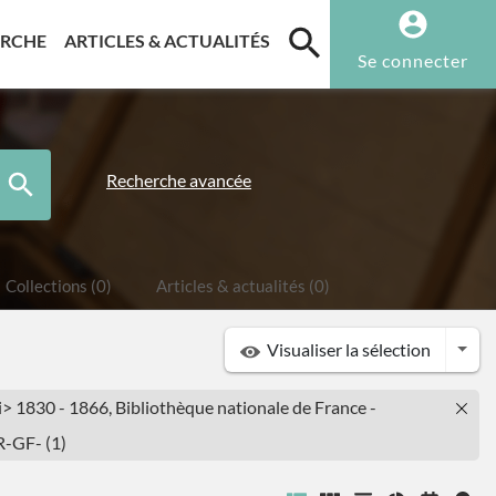
T)
(CURRENT)
(CURRENT)
ERCHE
ARTICLES & ACTUALITÉS
Se connecter
Recherche avancée
Collections (0)
Articles & actualités (0)
Togg
Visualiser la sélection
i> 1830 - 1866, Bibliothèque nationale de France -
R-GF- (1)