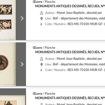
Œuvre
/ Planche
MONUMENTS ANTIQUES DESSINÉS, RECUEIL N°9, 
Auteur :
Muret Jean-Baptiste
, dessiné par
Lieu :
BnF - département des Monnaies, médai
de
Next slide
Cote / Numéro :
RES-MS-70100-MUR-GF- (9
#
Œuvre
/ Planche
MONUMENTS ANTIQUES DESSINÉS, RECUEIL N°9, 
Auteur :
Muret Jean-Baptiste
, dessiné par
Lieu :
BnF - département des Monnaies, médai
de
Next slide
Cote / Numéro :
RES-MS-70100-MUR-GF- (9
#
Œuvre
/ Planche
MONUMENTS ANTIQUES DESSINÉS, RECUEIL N°9, 
Auteur :
Muret Jean-Baptiste
, dessiné par