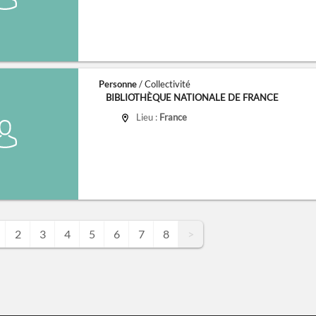
Personne
/ Collectivité
BIBLIOTHÈQUE NATIONALE DE FRANCE
Lieu :
France
2
3
4
5
6
7
8
>