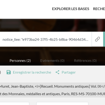
(CURREN
EXPLORER LES BASES
RECH
)
Personnes (2)
Evénements (0)
Références (0)
)
Enregistrer la recherche
Partager
: Muret, Jean-Baptiste, <i>[Recueil. Monuments antiques] Vol. IX</
 des Monnaies, médailles et antiques, Paris, RES-MS-70100-MU