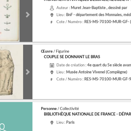
Auteur :
Muret Jean-Baptiste
, dessiné par
Lieu :
BnF - département des Monnaies, médai
de
Next slide
Cote / Numéro :
RES-MS-70100-MUR-GF- (9
#
Œuvre
/ Figurine
COUPLE SE DONNANT LE BRAS
Date de création :
4e quart du 5e siècle avant notre èr
Lieu :
Musée Antoine Vivenel (Compiègne)
de
Next slide
Cote / Numéro :
RES-MS-70100-MUR-GF-9
#
Personne
/ Collectivité
BIBLIOTHÈQUE NATIONALE DE FRANCE - DÉPART
Lieu :
Paris