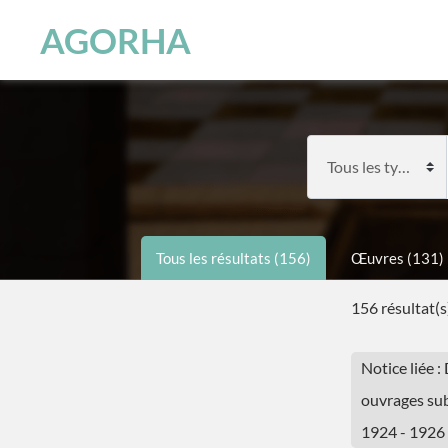
Panneau de gestion des cookies
Skip to main content
AGORHA
Tous les résultats (156)
Œuvres (131)
156 résultat(s
Notice liée :
ouvrages subs
1924 - 1926