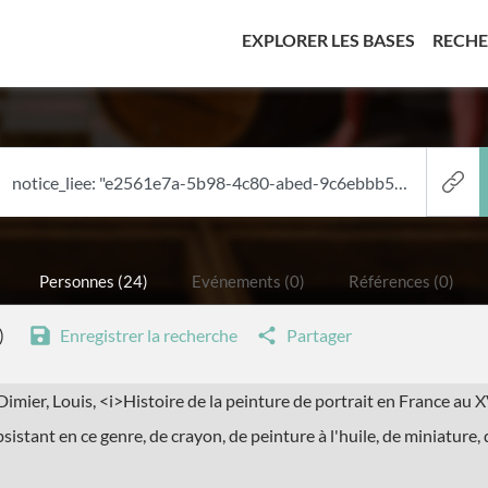
(CURREN
EXPLORER LES BASES
RECH
Personnes (24)
Evénements (0)
Références (0)
)
Enregistrer la recherche
Partager
 Dimier, Louis, <i>Histoire de la peinture de portrait en France au
istant en ce genre, de crayon, de peinture à l'huile, de miniature, d