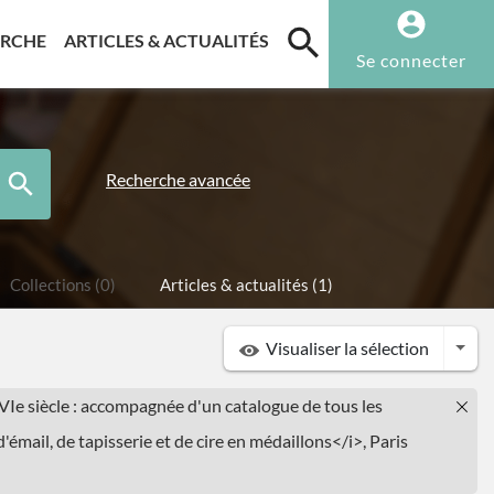
T)
(CURRENT)
(CURRENT)
ERCHE
ARTICLES & ACTUALITÉS
Se connecter
Recherche avancée
Collections (0)
Articles & actualités (1)
Togg
Visualiser la sélection
 XVIe siècle : accompagnée d'un catalogue de tous les
'émail, de tapisserie et de cire en médaillons</i>, Paris