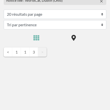
Notice liée : WorldCat, Dublin (Ohio)
<
1
1
3
>