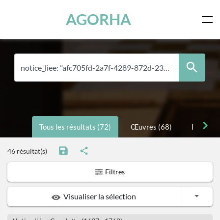
Panneau de gestion des cookies
Skip to main content
AGORHA
Tous les résultats (72)
Œuvres (68)
Personne
46 résultat(s)
Filtres
Toggle
Visualiser la sélection