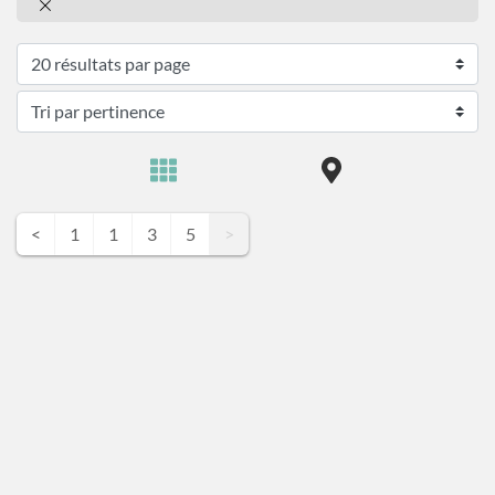
<
1
1
3
5
>