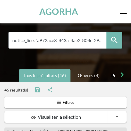
Panneau de gestion des cookies
Skip to main content
AGORHA
Tous les résultats (46)
Œuvres (4)
Personnes
46 résultat(s)
Filtres
Toggle
Visualiser la sélection