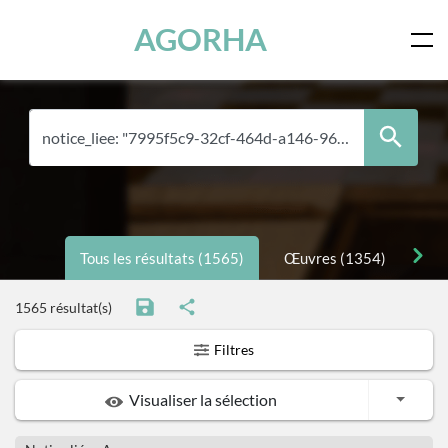
Panneau de gestion des cookies
Skip to main content
AGORHA
Tous les résultats (1565)
Œuvres (1354)
Per
1565 résultat(s)
Filtres
Toggle
Visualiser la sélection