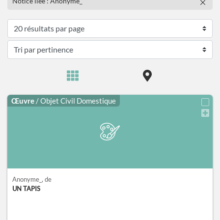
Notice liée : Anonyme_
Œuvre
/ Objet Civil Domestique
Anonyme_
, de
UN TAPIS