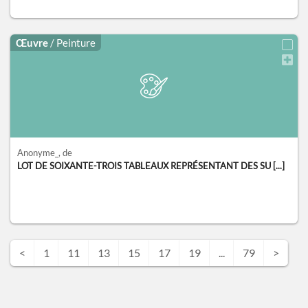
Œuvre
/ Peinture
Anonyme_
, de
LOT DE SOIXANTE-TROIS TABLEAUX REPRÉSENTANT DES SU [...]
<
1
11
13
15
17
19
...
79
>