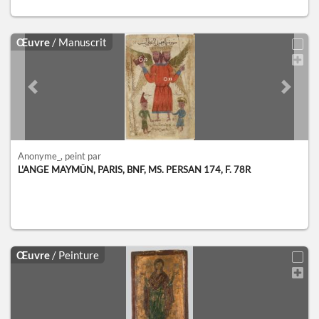
Œuvre
/ Manuscrit
Previous slide
Next sl
Anonyme_
, peint par
L'ANGE MAYMŪN, PARIS, BNF, MS. PERSAN 174, F. 78R
Œuvre
/ Peinture