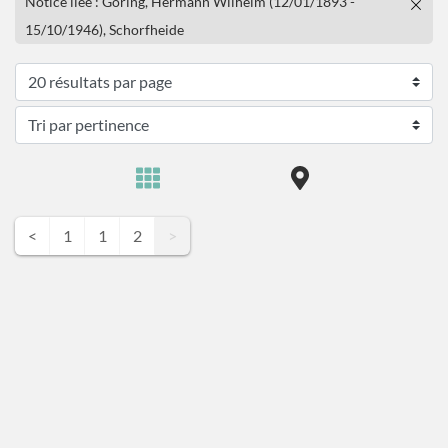
Notice liée : Göring, Hermann Wilhelm (12/01/1893 -
15/10/1946), Schorfheide
<
1
1
2
>