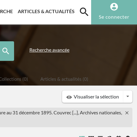
T)
(CURRENT)
(CURRENT)
ERCHE
ARTICLES & ACTUALITÉS
Se connecter
Recherche avancée
Collections (0)
Articles & actualités (0)
Togg
Visualiser la sélection
eure au 31 décembre 1895. Couvrec [...], Archives nationales,