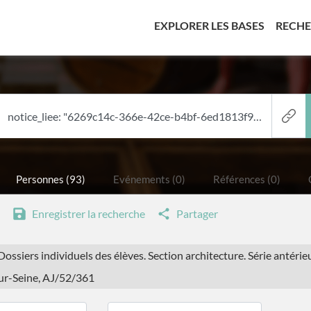
(CURREN
EXPLORER LES BASES
RECH
Personnes (93)
Evénements (0)
Références (0)
Enregistrer la recherche
Partager
 Dossiers individuels des élèves. Section architecture. Série antéri
sur-Seine, AJ/52/361