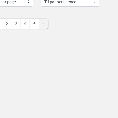
2
3
4
5
>