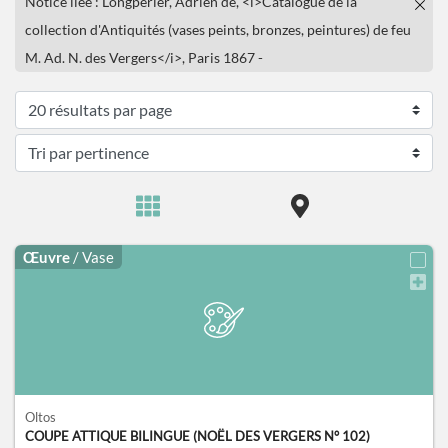
Notice liée : Longpérier, Adrien de, <i>Catalogue de la
collection d'Antiquités (vases peints, bronzes, peintures) de feu
M. Ad. N. des Vergers</i>, Paris 1867 -
Œuvre
/ Vase
Oltos
COUPE ATTIQUE BILINGUE (NOËL DES VERGERS N° 102)