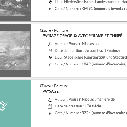
Lieu :
Niedersächsisches Landesmuseum Ha
Cote / Numéro :
KM 91
(numéro d'inventair
#
Œuvre
/ Peinture
PAYSAGE ORAGEUX AVEC PYRAME ET THISBÉ
Auteur :
Poussin Nicolas
, de
Date de création :
3e quart du 17e siècle
Lieu :
Städelsches Kunstinstitut und Städtische
Cote / Numéro :
1849
(numéro d'inventaire)
#
Œuvre
/ Peinture
PAYSAGE
Auteur :
Poussin Nicolas
, manière de
Date de création :
17e siècle
Cote / Numéro :
3724
(numéro d'inventaire 
#