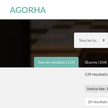
Panneau de gestion des cookies
Skip to main content
AGORHA
Tous les résultats (139)
Œuvres (104)
139 résultat(s
Notice liée 