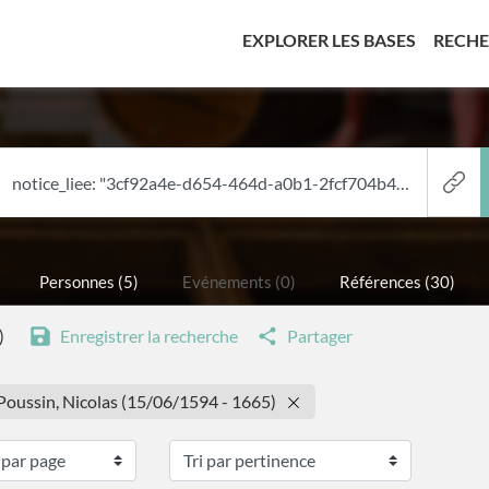
(CURREN
EXPLORER LES BASES
RECH
Personnes (5)
Evénements (0)
Références (30)
)
Enregistrer la recherche
Partager
: Poussin, Nicolas (15/06/1594 - 1665)