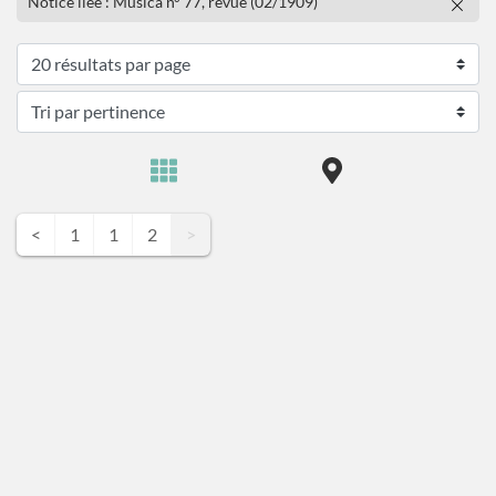
Notice liée : Musica n° 77, revue (02/1909)
<
1
1
2
>