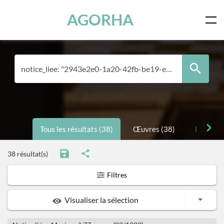
Panneau de gestion des cookies
Skip to main content
AGORHA
Tous les résultats (38)
Œuvres (38)
Personne
38 résultat(s)
Filtres
Toggle
Visualiser la sélection