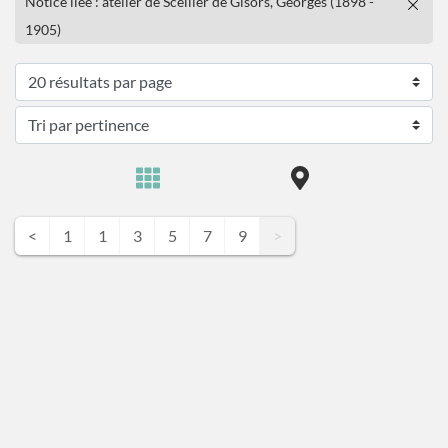
Notice liée : atelier de Scellier de Gisors, Georges (1898 -
1905)
<
1
1
3
5
7
9
>