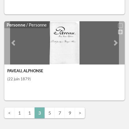
Personne
/ Personne
Previous slide
Next sl
PAVEAU, ALPHONSE
(22 juin 1879)
<
1
1
3
5
7
9
>