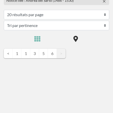
Notice liée : Andrea del Sarto (1486 - 1530)
<
1
1
3
5
6
>