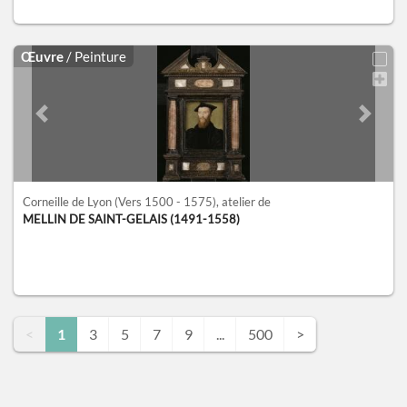
Œuvre
/ Peinture
Previous slide
Next sl
Corneille de Lyon
(Vers 1500 - 1575)
, atelier de
MELLIN DE SAINT-GELAIS (1491-1558)
<
1
3
5
7
9
...
500
>