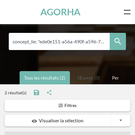
Skip to main content
AGORHA
Tous les résultats (2)
Œuvres (0)
Personnes 
2 résultat(s)
Filtres
Toggle
Visualiser la sélection