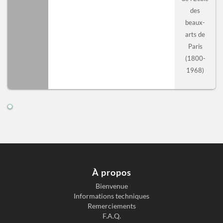
des
beaux-
arts de
Paris
(1800-
1968)
À propos
Bienvenue
Informations techniques
Remerciements
F.A.Q.