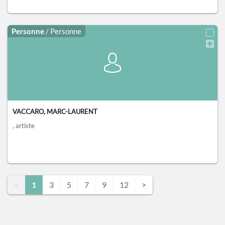
Personne
/ Personne
VACCARO, MARC-LAURENT
, artiste
<
1
3
5
7
9
12
>