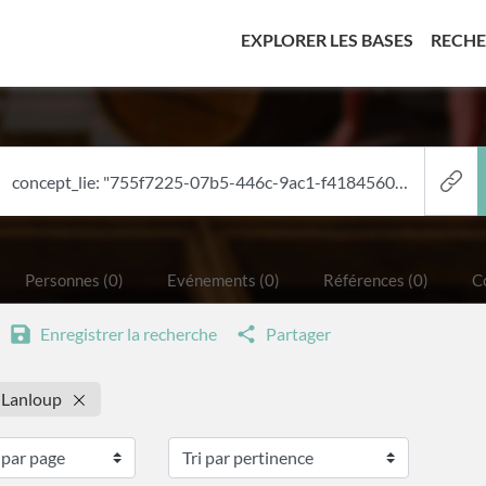
(CURREN
EXPLORER LES BASES
RECH
Personnes (0)
Evénements (0)
Références (0)
Co
Enregistrer la recherche
Partager
: Lanloup