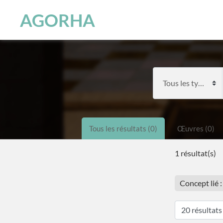
Panneau de gestion des cookies
Skip to main content
AGORHA
Tous les résultats (0)
Œuvres (0)
1 résultat(s)
Concept lié 