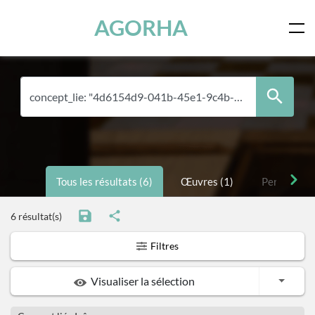
Panneau de gestion des cookies
Skip to main content
AGORHA
Tous les résultats (6)
Œuvres (1)
Personnes 
6 résultat(s)
Filtres
Toggle
Visualiser la sélection