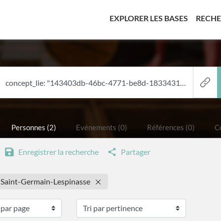
(CURREN
EXPLORER LES BASES
RECH
Personnes (2)
Evénements (0)
Références (0)
Co
Enregistrer la recherche
Partager
: Saint-Germain-Lespinasse