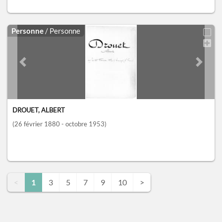
Personne
/ Personne
Previous slide
Next sl
DROUET, ALBERT
(26 février 1880 - octobre 1953)
<
1
3
5
7
9
10
>