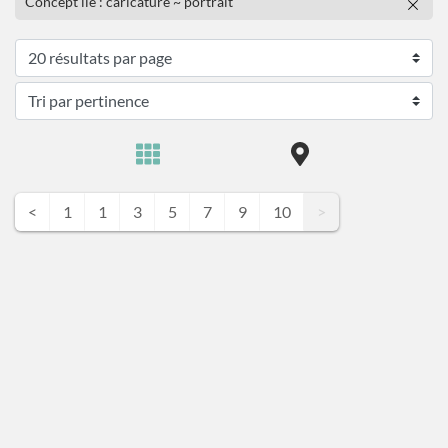
Concept lié : caricature ~ portrait
<
1
1
3
5
7
9
10
>