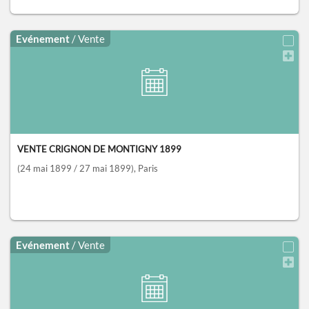
Evénement
/ Vente
VENTE CRIGNON DE MONTIGNY 1899
(24 mai 1899 / 27 mai 1899)
, Paris
Evénement
/ Vente