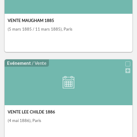
VENTE MAUGHAM 1885
(5 mars 1885 / 11 mars 1885)
, Paris
Evénement
/ Vente
VENTE LEE CHILDE 1886
(4 mai 1886)
, Paris