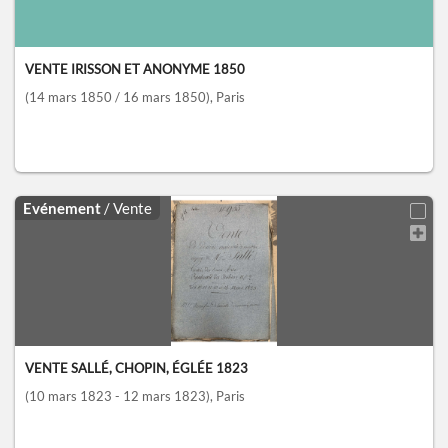
VENTE IRISSON ET ANONYME 1850
(14 mars 1850 / 16 mars 1850)
, Paris
Evénement
/ Vente
VENTE SALLÉ, CHOPIN, ÉGLÉE 1823
(10 mars 1823 - 12 mars 1823)
, Paris