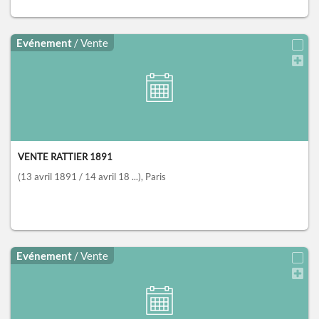
Evénement
/ Vente
VENTE RATTIER 1891
(13 avril 1891 / 14 avril 18 ...)
, Paris
Evénement
/ Vente