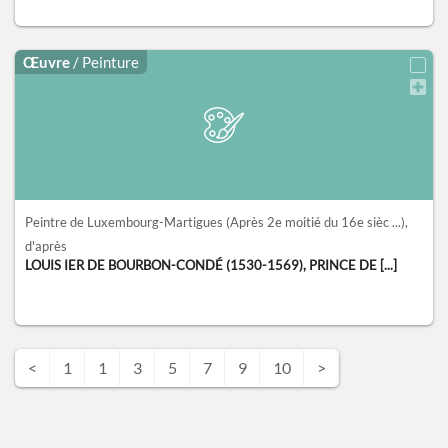
Œuvre
/ Peinture
Peintre de Luxembourg-Martigues
(Après 2e moitié du 16e sièc ...)
,
d'après
LOUIS IER DE BOURBON-CONDÉ (1530-1569), PRINCE DE [...]
<
1
1
3
5
7
9
10
>