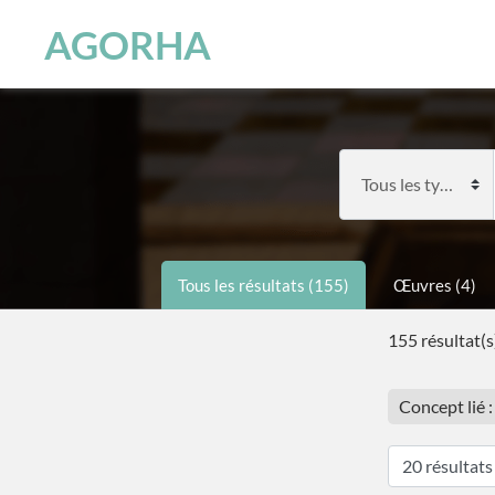
Panneau de gestion des cookies
Skip to main content
AGORHA
Tous les résultats (155)
Œuvres (4)
155 résultat(s
Concept lié