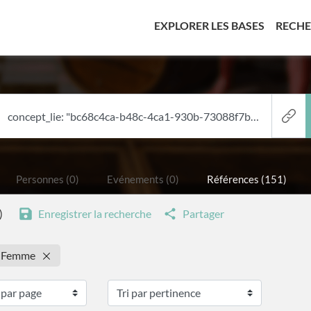
(CURREN
EXPLORER LES BASES
RECH
Personnes (0)
Evénements (0)
Références (151)
)
Enregistrer la recherche
Partager
 : Femme