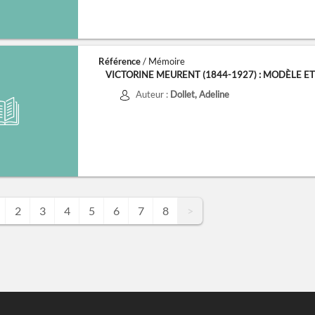
Référence
/ Mémoire
VICTORINE MEURENT (1844-1927) : MODÈLE ET
Auteur :
Dollet, Adeline
2
3
4
5
6
7
8
>