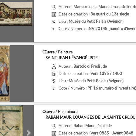
Auteur :
Maestro della Maddalena
, atelier d
Date de création :
3e quart du 13e siècle
Lieu :
Musée du Petit Palais (Avignon)
Cote / Numéro :
INV 20148
(numéro d'inven
#
Œuvre
/ Peinture
SAINT JEAN L’ÉVANGÉLISTE
Auteur :
Bartolo di Fredi
, de
Date de création :
Vers 1395 / 1400
Lieu :
Musée du Petit Palais (Avignon)
Cote / Numéro :
PP 16
(numéro d'inventaire
#
Œuvre
/ Enluminure
RABAN MAUR, LOUANGES DE LA SAINTE CROIX, CRO
Auteur :
Raban Maur
, école de
Date de création :
Vers 0835 - Avant 0848