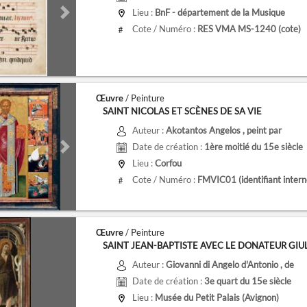
Lieu :
BnF - département de la Musique
de
Next slide
Cote / Numéro :
RES VMA MS-1240
(cote)
#
Œuvre
/ Peinture
SAINT NICOLAS ET SCÈNES DE SA VIE
Auteur :
Akotantos Angelos
, peint par
Date de création :
1ère moitié du 15e siècle
de
Next slide
Lieu :
Corfou
Cote / Numéro :
FMVIC01
(identifiant intern
#
Œuvre
/ Peinture
SAINT JEAN-BAPTISTE AVEC LE DONATEUR GIULIO
Auteur :
Giovanni di Angelo d'Antonio
, de
Date de création :
3e quart du 15e siècle
Lieu :
Musée du Petit Palais (Avignon)