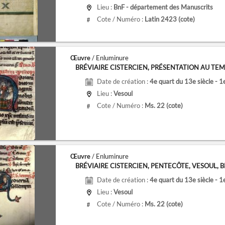
de
Next slide
Lieu :
BnF - département des Manuscrits
Cote / Numéro :
Latin 2423
(cote)
#
Œuvre
/ Enluminure
BRÉVIAIRE CISTERCIEN, PRÉSENTATION AU TEMPL
Date de création :
4e quart du 13e siècle - 1
Lieu :
Vesoul
Cote / Numéro :
Ms. 22
(cote)
#
Œuvre
/ Enluminure
BRÉVIAIRE CISTERCIEN, PENTECÔTE, VESOUL, BM 
Date de création :
4e quart du 13e siècle - 1
Lieu :
Vesoul
Cote / Numéro :
Ms. 22
(cote)
#