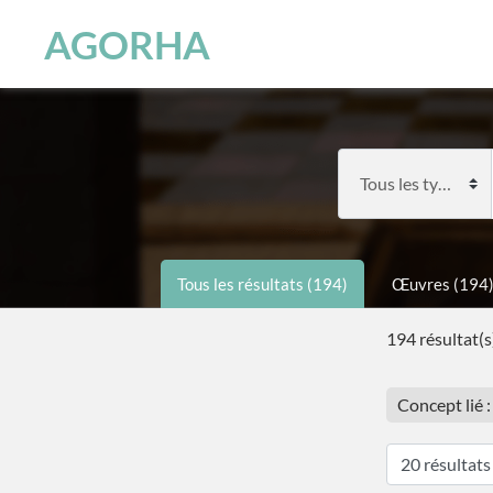
Panneau de gestion des cookies
Skip to main content
AGORHA
Tous les résultats (194)
Œuvres (194
194 résultat(s
Concept lié 