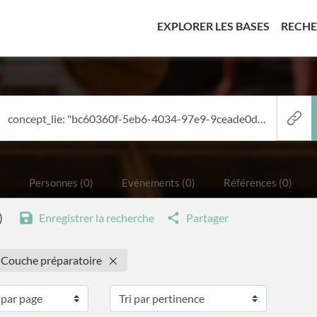
(CURREN
EXPLORER LES BASES
RECH
)
Personnes (0)
Evénements (0)
Références (0)
)
Enregistrer la recherche
Partager
: Couche préparatoire