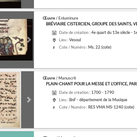
Œuvre
/ Enluminure
BRÉVIAIRE CISTERCIEN, GROUPE DES SAINTS, VESO
Date de création :
4e quart du 13e siècle - 1
Lieu :
Vesoul
de
Next slide
Cote / Numéro :
Ms. 22
(cote)
#
Œuvre
/ Manuscrit
PLAIN-CHANT POUR LA MESSE ET L'OFFICE, PARIS, 
Date de création :
1700 - 1790
Lieu :
BnF - département de la Musique
de
Next slide
Cote / Numéro :
RES VMA MS-1240
(cote)
#