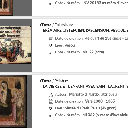
Cote / Numéro :
INV 20183
(numéro d'inven
#
Œuvre
/ Enluminure
BRÉVIAIRE CISTERCIEN, L'ASCENSION, VESOUL, BM
Date de création :
4e quart du 13e siècle - 1
Lieu :
Vesoul
Cote / Numéro :
Ms. 22
(cote)
#
Œuvre
/ Peinture
LA VIERGE ET L'ENFANT AVEC SAINT LAURENT, SAI
Auteur :
Mariotto di Nardo
, attribué à
Date de création :
Vers 1380 - 1385
Lieu :
Musée du Petit Palais (Avignon)
Cote / Numéro :
MI 369
(numéro d'inventair
#