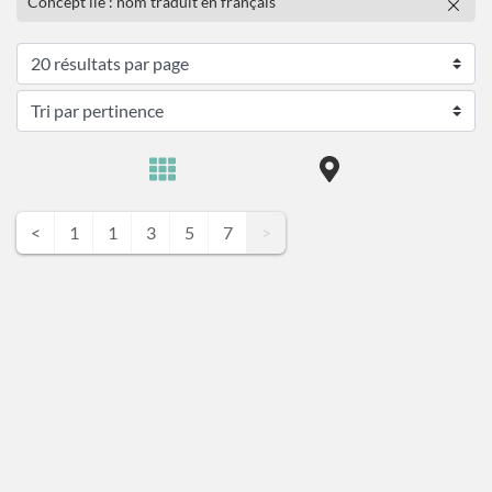
Concept lié : nom traduit en français
<
1
1
3
5
7
>