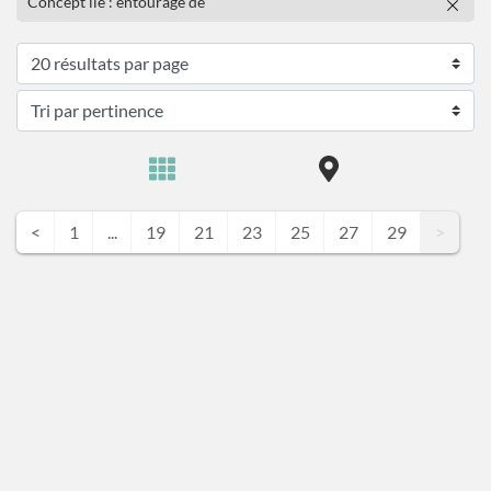
Concept lié : entourage de
<
1
...
19
21
23
25
27
29
>