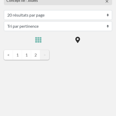
Concept lié : Jouets
<
1
1
2
>