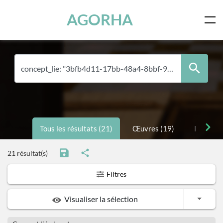
Panneau de gestion des cookies
Skip to main content
AGORHA
Tous les résultats (21)
Œuvres (19)
Personne
21 résultat(s)
Filtres
Toggle
Visualiser la sélection