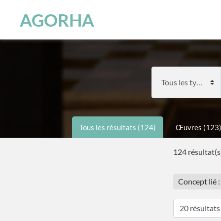
Panneau de gestion des cookies
Skip to main content
AGORHA
Tous les résultats (124)
Œuvres (123
124 résultat(s
Concept lié :