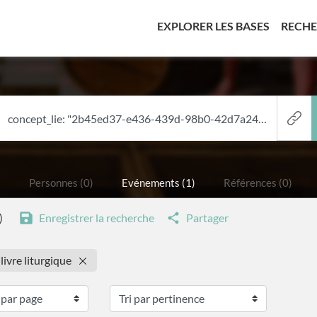
(CURREN
EXPLORER LES BASES
RECH
)
Personnes (0)
Evénements (1)
Références (0)
)
Enregistrer la recherche
Partager
 livre liturgique