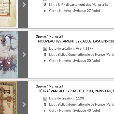
Lieu :
BnF - département des Manuscrits
de
Next slide
Cote / Numéro :
Syriaque 27
(cote)
#
Œuvre
/ Manuscrit
NOUVEAU TESTAMENT SYRIAQUE, L'ASCENSION, PA
Date de création :
Avant 1197
Lieu :
Bibliothèque nationale de France (Paris
de
Next slide
Cote / Numéro :
Syriaque 30
(cote)
#
Œuvre
/ Manuscrit
TÉTRAÉVANGILE SYRIAQUE, CROIX, PARIS, BNF, MS.
Date de création :
1190
Lieu :
Bibliothèque nationale de France (Paris
de
Next slide
Cote / Numéro :
Syriaque 40
(cote)
#