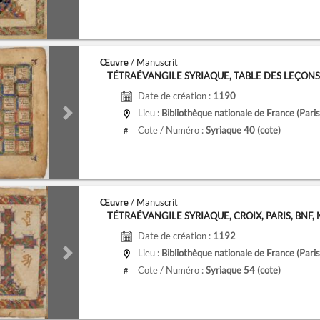
Œuvre
/ Manuscrit
TÉTRAÉVANGILE SYRIAQUE, TABLE DES LEÇONS II, 
Date de création :
1190
Lieu :
Bibliothèque nationale de France (Paris
de
Next slide
Cote / Numéro :
Syriaque 40
(cote)
#
Œuvre
/ Manuscrit
TÉTRAÉVANGILE SYRIAQUE, CROIX, PARIS, BNF, MS.
Date de création :
1192
Lieu :
Bibliothèque nationale de France (Paris
de
Next slide
Cote / Numéro :
Syriaque 54
(cote)
#