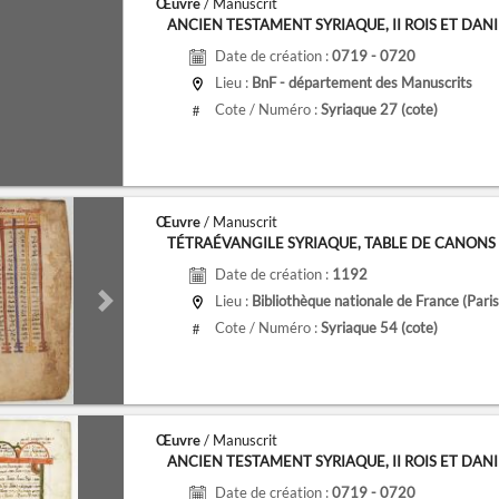
Œuvre
/ Manuscrit
ANCIEN TESTAMENT SYRIAQUE, II ROIS ET DANIEL,
Date de création :
0719 - 0720
Lieu :
BnF - département des Manuscrits
Cote / Numéro :
Syriaque 27
(cote)
#
Œuvre
/ Manuscrit
TÉTRAÉVANGILE SYRIAQUE, TABLE DE CANONS I, P
Date de création :
1192
Lieu :
Bibliothèque nationale de France (Paris
de
Next slide
Cote / Numéro :
Syriaque 54
(cote)
#
Œuvre
/ Manuscrit
ANCIEN TESTAMENT SYRIAQUE, II ROIS ET DANIEL,
Date de création :
0719 - 0720