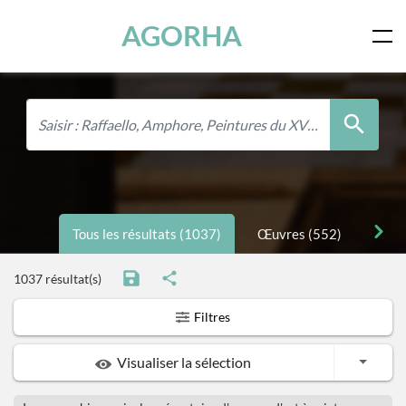
Panneau de gestion des cookies
Skip to main content
AGORHA
Tous les résultats (1037)
Œuvres (552)
Pers
1037 résultat(s)
Filtres
Toggle
Visualiser la sélection