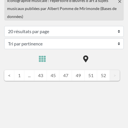
Iconographie musicale : répertoire d'œuvres d'art à sujets
musicaux publiées par Albert Pomme de Mirimonde (Bases de
données)
<
1
...
43
45
47
49
51
52
>