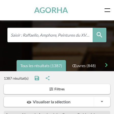
Panneau de gestion des cookies
Skip to main content
AGORHA
Tous les résultats (1387)
Œuvres (848)
Pers
1387 résultat(s)
Filtres
Toggle
Visualiser la sélection