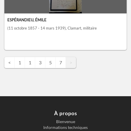
ESPÉRANDIEU, ÉMILE
(11 octobre 1857 - 14 mars 1939)
, Clamart
, militaire
<
1
1
3
5
7
>
À propos
Bienvenue
Informations techniques